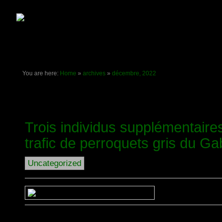
A PROPOS DE NOUS
MODÈLE DE PROJET
LA LÉ
You are here:
Home
»
archives
»
décembre, 2022
Archive for décembre, 2022
Trois individus supplémentaires
trafic de perroquets gris du Ga
Uncategorized
Published décembre 10, 2022 at 1