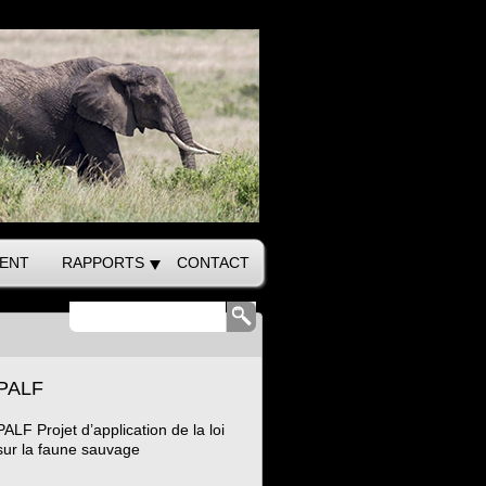
ENT
RAPPORTS
CONTACT
PALF
PALF Projet d’application de la loi
sur la faune sauvage