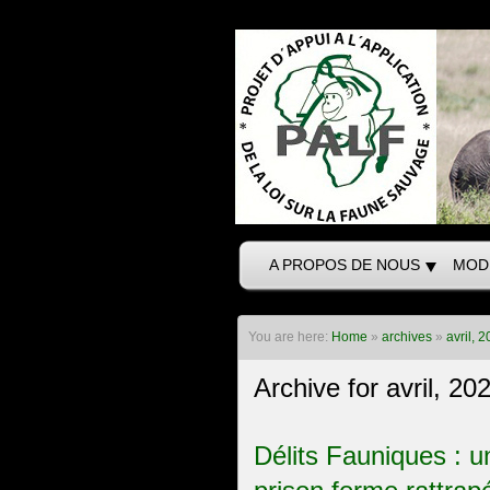
A PROPOS DE NOUS
MOD
You are here:
Home
»
archives
»
avril, 
Archive for avril, 20
Délits Fauniques : 