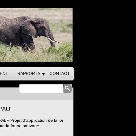
ENT
RAPPORTS
CONTACT
PALF
PALF Projet d’application de la loi
sur la faune sauvage