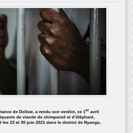
trafiquants
de
produits
de
faune
condamnés
à
cinq
ans
de
prison
ferme
à
Dolisie.
er
tance de Dolisie, a rendu son verdict, ce 1
avril
afiquants de viande de chimpanzé et d’éléphant,
 les 23 et 30 juin 2021 dans le district de Nyanga,