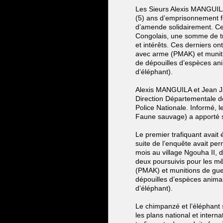
Les Sieurs Alexis MANGUIL
(5) ans d’emprisonnement fe
d’amende solidairement. Ce
Congolais, une somme de tr
et intérêts. Ces derniers o
avec arme (PMAK) et munitio
de dépouilles d’espèces an
d’éléphant).
Alexis MANGUILA et Jean Ja
Direction Départementale de
Police Nationale. Informé, le
Faune sauvage) a apporté so
Le premier trafiquant avait 
suite de l’enquête avait pe
mois au village Ngouha II, d
deux poursuivis pour les mê
(PMAK) et munitions de guer
dépouilles d’espèces anima
d’éléphant).
Le chimpanzé et l’éléphant
les plans national et intern