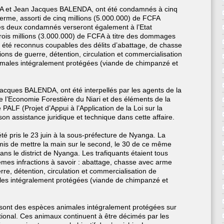
A et Jean Jacques BALENDA, ont été condamnés à cinq
rme, assorti de cinq millions (5.000.000) de FCFA
s deux condamnés verseront également à l’Etat
ois millions (3.000.000) de FCFA à titre des dommages
nt été reconnus coupables des délits d’abattage, de chasse
ns de guerre, détention, circulation et commercialisation
imales intégralement protégées (viande de chimpanzé et
cques BALENDA, ont été interpellés par les agents de la
 l’Economie Forestière du Niari et des éléments de la
 PALF (Projet d’Appui à l’Application de la Loi sur la
n assistance juridique et technique dans cette affaire.
été pris le 23 juin à la sous-préfecture de Nyanga. La
rmis de mettre la main sur le second, le 30 de ce même
ans le district de Nyanga. Les trafiquants étaient tous
mes infractions à savoir : abattage, chasse avec arme
re, détention, circulation et commercialisation de
les intégralement protégées (viande de chimpanzé et
 sont des espèces animales intégralement protégées sur
ational. Ces animaux continuent à être décimés par les