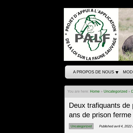
A PROPOS DE NOUS
MOD
You are here:
Home
»
Uncategorized
»
D
Deux trafiquants de
ans de prison ferme 
Uncategorized
Published avril 4, 2022 