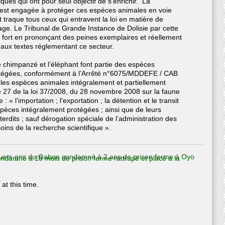
iques qui ont pour seul objectif de s’enrichir. La
est engagée à protéger ces espèces animales en voie
et traque tous ceux qui entravent la loi en matière de
age. Le Tribunal de Grande Instance de Dolisie par cette
 fort en prononçant des peines exemplaires et réellement
aux textes réglementant ce secteur.
 chimpanzé et l’éléphant font partie des espèces
otégées, conformément à l’Arrêté n°6075/MDDEFE / CAB
 les espèces animales intégralement et partiellement
le 27 de la loi 37/2008, du 28 novembre 2008 sur la faune
 : « l’importation ; l’exportation ; la détention et le transit
’espèces intégralement protégées ; ainsi que de leurs
terdits ; sauf dérogation spéciale de l’administration des
soins de la recherche scientifique ».
oquets gris du Gabon condamné à 2 ans de prison ferme à Oyo
condamné à 18 mois de prison ferme rattrapé et placé à la
at this time.