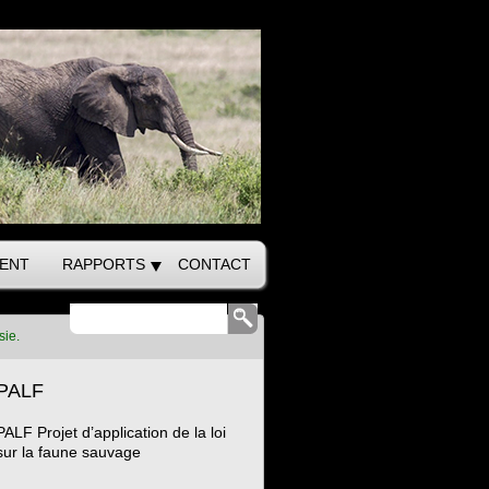
ENT
RAPPORTS
CONTACT
sie.
PALF
PALF Projet d’application de la loi
sur la faune sauvage