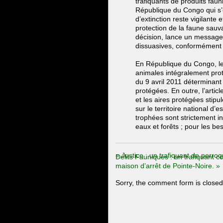
trafiquants de produits faun
République du Congo qui s’
d’extinction reste vigilante 
protection de la faune sauv
décision, lance un message
dissuasives, conformément 
En République du Congo, le
animales intégralement pr
du 9 avril 2011 déterminant
protégées. En outre, l’artic
et les aires protégées stipule
sur le territoire national d
trophées sont strictement in
eaux et forêts ; pour les be
«
Justice : un trafiquant de perr
Délits Fauniques : un trafiquant 
maison d’arrêt de Pointe-Noire.
»
Sorry, the comment form is closed 