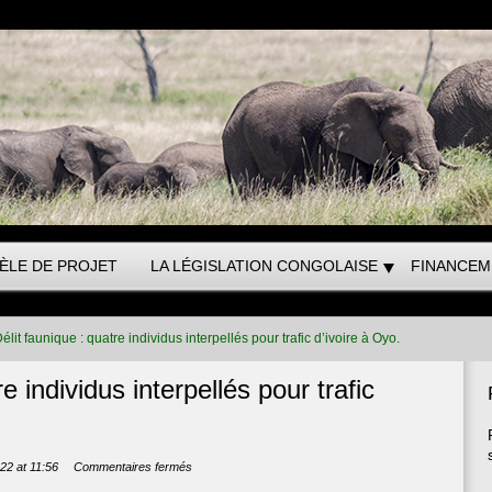
ÈLE DE PROJET
LA LÉGISLATION CONGOLAISE
FINANCEM
élit faunique : quatre individus interpellés pour trafic d’ivoire à Oyo.
e individus interpellés pour trafic
sur
022 at 11:56
Commentaires fermés
Délit