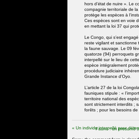
hors d’état de nuire ». L
compagnie territoriale de la
protège les espèces à l’inst
Ces espèces sont en voie d
en mettant la loi 37 qui pr
Le Congo, qui s’est engagé 
reste vigilant et sanctionne
la faune sauvage. Le 09 fév
quatorze (94) perroquets gr
interpellé sur le lieu de ce
espèce intégralement protég
procédure judiciaire inhéren
Grande Instance d’Oyo.
L’article 27 de la loi Congo
fauniques stipule : « l’import
territoire national des espè
sont strictement interdits ;
forêts ; pour les besoins de 
«
Un individu interpellé pour déten
Faune : un présumé tra