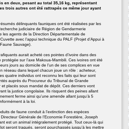
és en deux, pesant au total 35,16 kg, représentant
es trois autres ont été rattrapés ce même jour ayant
présumés délinquants fauniques ont été réalisées par les
Recherche judiciaire de Région de Gendarmerie
e les agents de la Direction Départementale de
 Cuvette avec l’appui technique du PALF (Projet d’Appui à
la Faune Sauvage).
afiquants aurait acheté ces pointes d’ivoire dans des
re protégée sur l’axe Makoua-Mambili. Ces ivoires ont été
eurs jours au domicile de l’un de ses complices en vue
d’un réseau dans lequel chacun joue un rôle : acheteur,
quatre individus ont reconnu les faits qui leur sont
entés auprès du Procureur du Tribunal de Grande
r et placés sous mandat de dépôt. Ces derniers vont
nt la justice congolaise. Ils risquent des peines allant
nnement ferme ainsi qu’une amende allant jusqu’à 5
nformément à la loi.
duits de faune conduit à l’extinction des espèces
 Directeur Générale de l’Economie Forestière, Joseph
 est un animal intégralement protégé. Tout ceux-là qui
lot seront traqués, seront pourchassés jusqu’à les mettre