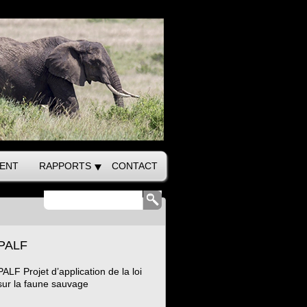
ENT
RAPPORTS
CONTACT
PALF
PALF Projet d’application de la loi
sur la faune sauvage