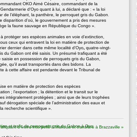
e commandant OKO Aimé Césaire, commandant de la
 Gendarmerie d’Oyo quant à lui, a déclaré que : « la loi
ar de l’éléphant, la panthère, le perroquet gris du Gabon.
e disparition d’où, le gouvernement a pris des mesures
otège la faune sauvage en République du Congo ».
à protéger ses espèces animales en voie d’extinction,
 tous ceux qui entravent la loi en matière de protection de
rier dernier dans cette même localité d’Oyo
,
quatre-vingt-
is du Gabon ont été saisis. Un présumé trafiquant a été
tte saisie en possession de perroquets gris du Gabon,
ée, qu’il avait transportés dans des bidons. La
te à cette affaire est pendante devant le Tribunal de
laise en matière de protection des espèces
ation ; l’exportation ; la détention et le transit sur le
ces intégralement protégées ; ainsi que de leurs trophées
 sauf dérogation spéciale de l’administration des eaux et
la recherche scientifique ».
tion et trafic de perroquets gris du Gabon à Oyo.
fiquant d’ivoire interpellé à Makoua et transféré à Brazzaville
»