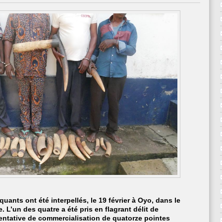
faunique
:
quatre
individus
interpellés
pour
trafic
d’ivoire
à
Oyo.
uants ont été interpellés, le 19 février à Oyo, dans le
 L’un des quatre a été pris en flagrant délit de
 tentative de commercialisation de quatorze pointes