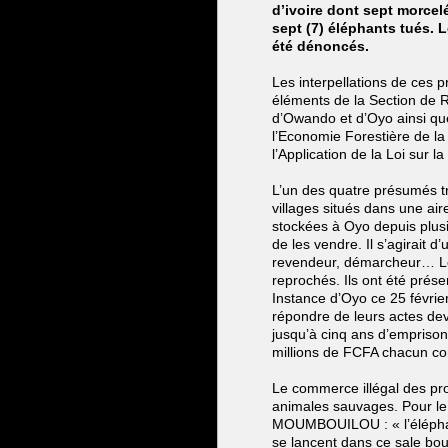
d’ivoire dont sept morcel
sept (7) éléphants tués. L
été dénoncés.
Les interpellations de ces 
éléments de la Section de 
d’Owando et d’Oyo ainsi qu
l’Economie Forestière de la
l’Application de la Loi sur 
L’un des quatre présumés tr
villages situés dans une ai
stockées à Oyo depuis plusi
de les vendre. Il s’agirait 
revendeur, démarcheur… Les 
reprochés. Ils ont été prés
Instance d’Oyo ce 25 févrie
répondre de leurs actes deva
jusqu’à cinq ans d’empriso
millions de FCFA chacun co
Le commerce illégal des pro
animales sauvages. Pour le
MOUMBOUILOU : « l’éléphant
se lancent dans ce sale bou