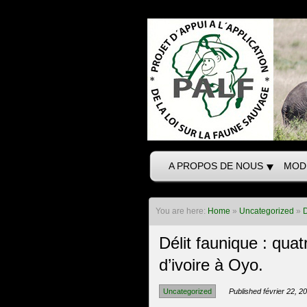
A PROPOS DE NOUS
MOD
You are here:
Home
»
Uncategorized
»
D
Délit faunique : quatr
d’ivoire à Oyo.
Uncategorized
Published février 22, 2