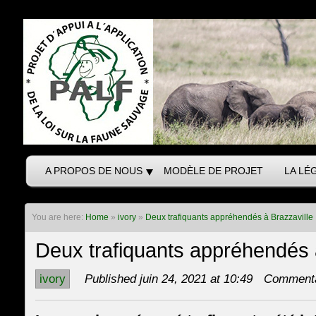
A PROPOS DE NOUS
MODÈLE DE PROJET
LA LÉ
You are here:
Home
»
ivory
»
Deux trafiquants appréhendés à Brazzaville
Deux trafiquants appréhendés 
ivory
Published juin 24, 2021 at 10:49
Commenta