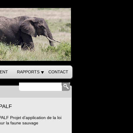
ENT
RAPPORTS
CONTACT
PALF
PALF Projet d’application de la loi
sur la faune sauvage