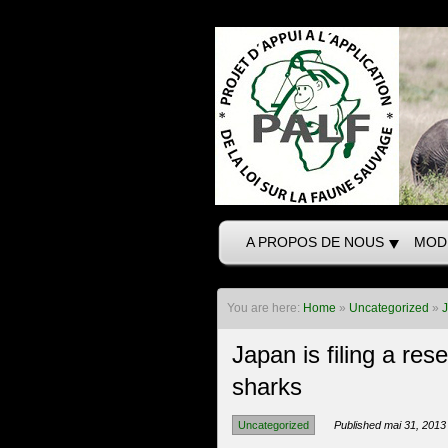
A PROPOS DE NOUS
MOD
You are here:
Home
»
Uncategorized
»
J
Japan is filing a res
sharks
Uncategorized
Published mai 31, 2013 