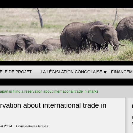
ÈLE DE PROJET
LA LÉGISLATION CONGOLAISE
FINANCEM
apan is filing a reservation about international trade in sharks
ervation about international trade in
sur
at 20:34
Commentaires fermés
Japan