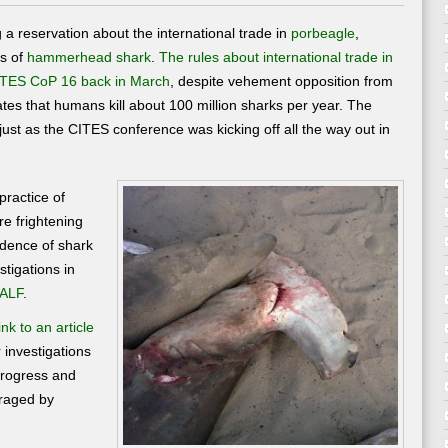
is
filing
a reservation about the international trade in
porbeagle
,
a
s of
hammerhead shark
.
The rules about international trade in
reservation
ITES CoP 16 back in March
, despite vehement opposition from
about
international
s that humans kill about 100 million sharks per year. The
trade
ust as the CITES conference was kicking off all the way out in
in
sharks
practice of
e frightening
idence of shark
stigations in
GALF
.
ink to an article
r investigations
progress and
uraged by