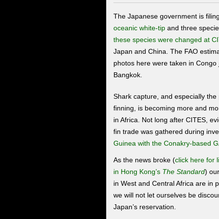
The Japanese government is filing 
oceanic white-tip
and three specie
these species were changed at C
Japan and China. The FAO estimate
photos here were taken in Congo j
Bangkok.
Shark capture, and especially the 
finning, is becoming more and mor
in Africa. Not long after CITES, ev
fin trade was gathered during inve
Guinea with the Conakry-based 
As the news broke (
click here for l
in Hong Kong’s
The Standard
) ou
in West and Central Africa are in 
we will not let ourselves be disco
Japan’s reservation.