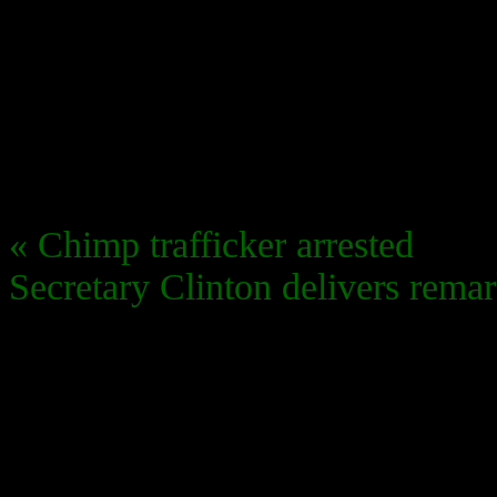
«
Chimp trafficker arrested
Secretary Clinton delivers remar
Sorry, the comment form is close
PALF
PALF Projet d’application de 