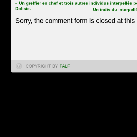
«
Un greffier en chef et trois autres individus interpellés p
Dolisie.
Un individu interpell
Sorry, the comment form is closed at this 
COPYRIGHT BY
PALF
Projet d’Appui à l'Appl